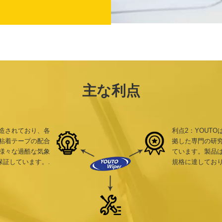
主な利点
造されており、各
利点2：YOUT
粘着テープの配合
拠した専門の研究
様々な過酷な気象
ています。製品は、
証しています。.
規格に達しており