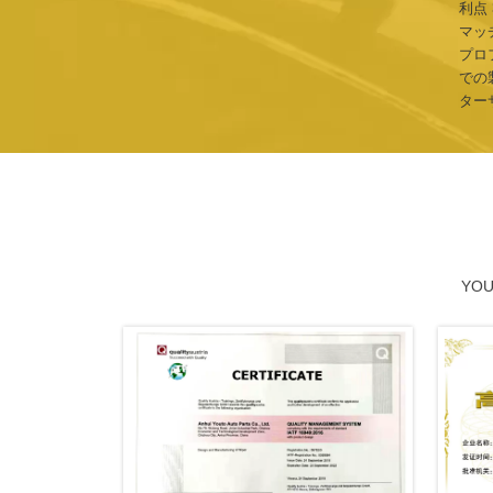
利点
マッ
プロ
での
ター
YO