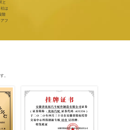
択と
当社は
段階
なアフ
ます。