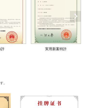
特許
実用新案特許
ます。