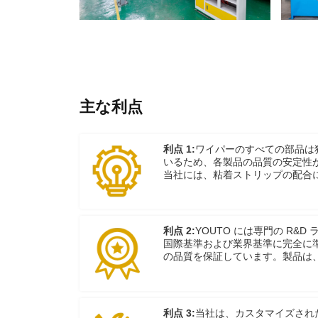
主な利点
利点 1:
ワイパーのすべての部品は
いるため、各製品の品質の安定性
当社には、粘着ストリップの配合
があり、当社の各製品がさまざま
できることを効果的に保証してい
利点 2:
YOUTO には専門の R&
国際基準および業界基準に完全に準
の品質を保証しています。製品は、アメ
の JIS D5710 などの国際基準に
準拠しています。
利点 3:
当社は、カスタマイズされ