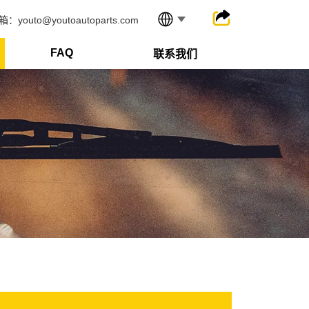
箱：youto@youtoautoparts.com
FAQ
联系我们