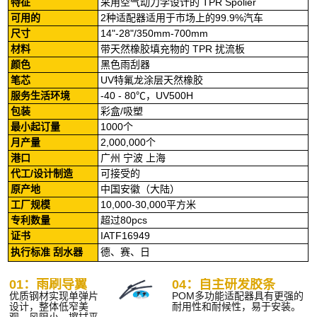
特征
采用空气动力学设计的 TPR Spolier
可用的
2种适配器适用于市场上的99.9%汽车
尺寸
14"-28"/350mm-700mm
材料
带天然橡胶填充物的 TPR 扰流板
颜色
黑色雨刮器
笔芯
UV特氟龙涂层天然橡胶
服务生活环境
-40 - 80℃，UV500H
包装
彩盒/吸塑
最小起订量
1000个
月产量
2,000,000个
港口
广州 宁波 上海
代工/设计制造
可接受的
原产地
中国安徽（大陆）
工厂规模
10,000-30,000平方米
专利数量
超过80pcs
证书
IATF16949
执行标准
刮水器
德、赛、日
01：雨刷导翼
04：自主研发胶条
优质钢材实现单弹片
POM多功能适配器具有更强的
设计，整体低窄美
耐用性和耐候性，易于安装。
观，风阻小，擦拭平