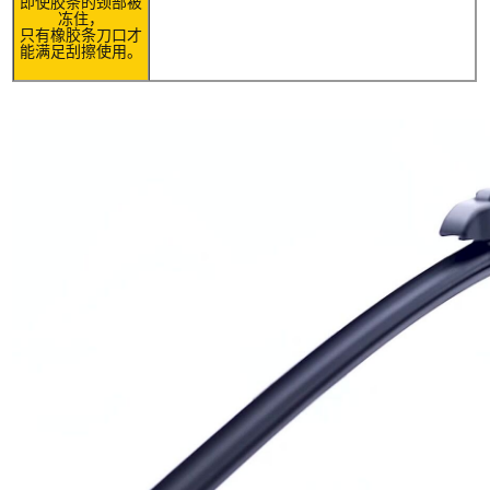
即使胶条的颈部被
冻住，
只有橡胶条刀口才
能满足刮擦使用。