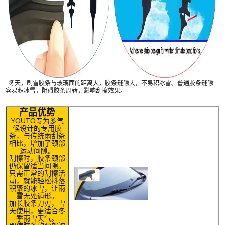
冬天，刷雪胶条与玻璃面的距离大，胶条缝隙大，不易积冰雪。普通胶条缝隙
容易积冰雪，阻碍胶条周转，影响刮擦效果。
产品优势
YOUTO专为多气
候设计的专用胶
条，与传统雨刮条
相比，增加了颈部
运动间隙。
刮擦时，胶条颈部
仍保留适当间隙。
只需正常的刮擦活
动，就能轻松抖落
积聚的冰雪，让雨
雪无处遁形。
加长胶条刀刃，雪
天使用，更适合冬
季雨雪天气。