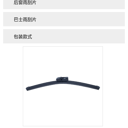
后窗雨刮片
巴士雨刮片
包装款式