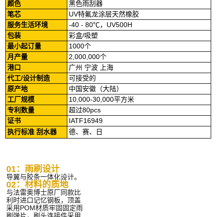
颜色
黑色雨刮器
笔芯
UV特氟龙涂层天然橡胶
服务生活环境
-40 - 80℃，UV500H
包装
彩盒/吸塑
最小起订量
1000个
月产量
2,000,000个
港口
广州 宁波 上海
代工/设计制造
可接受的
原产地
中国安徽（大陆）
工厂规模
10,000-30,000平方米
专利数量
超过80pcs
证书
IATF16949
执行标准
刮水器
德、赛、日
01：雨刷设计
导翼与胶条一体化设计。
02：
材料的质地
与法雷奥博士原厂同款比
利时进口记忆钢板，顶盖
采用POM材质牢固固定雨
刷弹片，刷头连接件采用