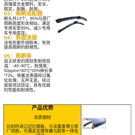
高强度合金塑料，安全，
稳定，耐磨，耐用。
03：雨刷适配器
刷头共13个，95%与原厂
雨刷高度形状相似，满足
专用车型99%，减少专用
车专用库存。
04：表面涂层
涂有抗紫外线粉末，有效
提高雨刷的耐候性。
05：雨刷条
自主研发的雨刮条耐高低
温：-40~80℃，耐臭氧：
50pphm*40℃*20%伸长率
*72h。
铁氟龙表面经过氟
化处理，无声无息。经过
层层测试验证，具有优越
的性能和耐用性。
产品优势
优质钢材
比利时进口记忆钢板，与法雷奥博士原
厂同款，可满足支撑导翼与胶条一体化