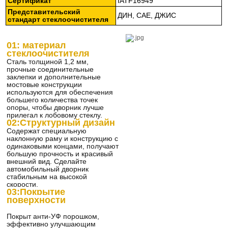
Сертификат
IATF16949
Представительский
ДИН, САЕ, ДЖИС
стандарт
стеклоочистителя
01: материал
стеклоочистителя
Сталь толщиной 1,2 мм,
прочные соединительные
заклепки и дополнительные
мостовые конструкции
используются для обеспечения
большего количества точек
опоры, чтобы дворник лучше
прилегал к лобовому стеклу.
02:
Структурный дизайн
Содержат специальную
наклонную раму и конструкцию с
одинаковыми концами, получают
большую прочность и красивый
внешний вид. Сделайте
автомобильный дворник
стабильным на высокой
скорости.
03:
Покрытие
поверхности
Покрыт анти-УФ порошком,
эффективно улучшающим