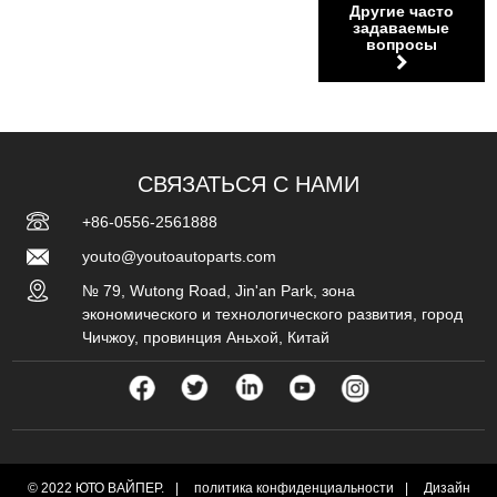
депозита мы начинаем подготавливать сырье и
Другие часто
оформлять заказ для выхода на производственную
задаваемые
вопросы
линию. После того, как производство продукта
завершено, вы распределяете остаток 70%. После
оплаты мы забронируем ваш класс и организуем
доставку.
СВЯЗАТЬСЯ С НАМИ
+86-0556-2561888
youto@youtoautoparts.com
№ 79, Wutong Road, Jin'an Park, зона
экономического и технологического развития, город
Чичжоу, провинция Аньхой, Китай
© 2022 ЮТО ВАЙПЕР.
|
политика конфиденциальности
|
Дизайн