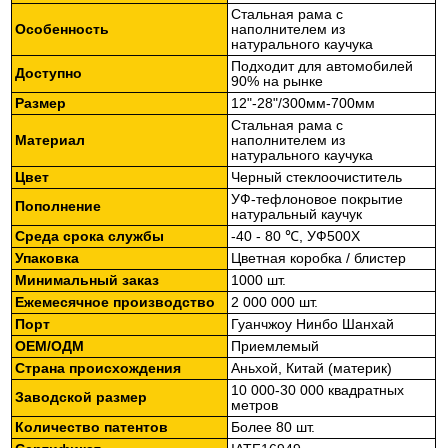
Стальная рама с
Особенность
наполнителем из
натурального каучука
Подходит для автомобилей
Доступно
90% на рынке
Размер
12"-28"/300мм-700мм
Стальная рама с
Материал
наполнителем из
натурального каучука
Цвет
Черный стеклоочиститель
УФ-тефлоновое покрытие
Пополнение
натуральный каучук
Среда срока службы
-40 - 80 ℃, УФ500Х
Упаковка
Цветная коробка / блистер
Минимальный заказ
1000 шт.
Ежемесячное производство
2 000 000 шт.
Порт
Гуанчжоу Нинбо Шанхай
ОЕМ/ОДМ
Приемлемый
Страна происхождения
Аньхой, Китай (материк)
10 000-30 000 квадратных
Заводской размер
метров
Количество патентов
Более 80 шт.