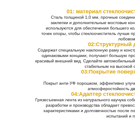
01: материал стеклоочис
Сталь толщиной 1,0 мм, прочные соедин
заклепки и дополнительные мостовые кон
используются для обеспечения большего ко
точек опоры, чтобы стеклоочиститель лучше п
лобовом
02:
Структурный 
Содержат специальную наклонную раму и конст
одинаковыми концами, получают большую про
красивый внешний вид. Сделайте автомобильный
стабильным на высокой с
03:
Покрытие повер
Покрыт анти-УФ порошком, эффективно ул
атмосферостойкость дв
04:
Адаптер стеклоочис
Грязесъемная лента из натурального каучука соб
разработки и производства обладает прево
характеристиками и долговечностью после п
испытаний и п