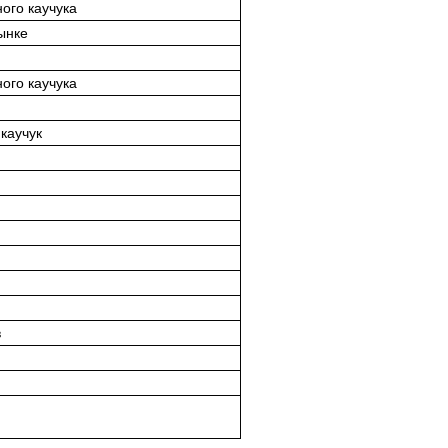
ого каучука
ынке
ого каучука
каучук
в