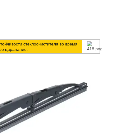
ойчивости стеклоочистителя во время
ьное царапание.