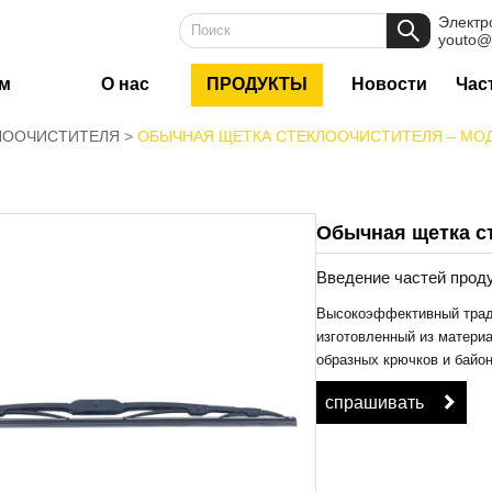
Электр
youto@
м
О нас
ПРОДУКТЫ
Новости
Час
ЛООЧИСТИТЕЛЯ
ОБЫЧНАЯ ЩЕТКА СТЕКЛООЧИСТИТЕЛЯ – МОД
Обычная щетка с
Введение частей проду
Высокоэффективный трад
изготовленный из материал
образных крючков и байо
спрашивать