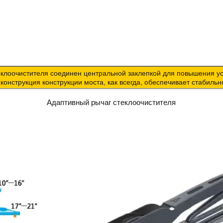
оочистителя соединен центральной заклепкой для повышения уст
конструкция конструкции моста, как всегда, обеспечивает стабил
Адаптивный рычаг стеклоочистителя