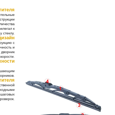
тителя
ительные
струкции
личества
рилегал к
у стеклу.
дизайн
рукцию с
чность и
 дворник
корости.
хности
учшающим
орников.
тителя
ственной
сходными
ошаговых
роверок.