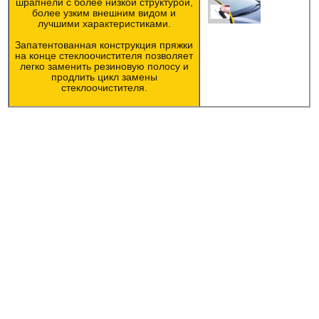
шрапнели с более низкой структурой,
более узким внешним видом и
лучшими характеристиками.
Запатентованная конструкция пряжки
на конце стеклоочистителя позволяет
легко заменить резиновую полосу и
продлить цикл замены
стеклоочистителя.