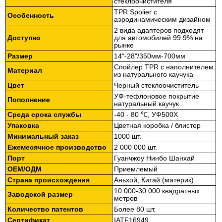
стеклоочистителя
TPR Spolier с
Особенность
аэродинамическим дизайном
2 вида адаптеров подходят
Доступно
для автомобилей 99.9% на
рынке
Размер
14"-28"/350мм-700мм
Спойлер TPR с наполнителем
Материал
из натурального каучука
Цвет
Черный стеклоочиститель
УФ-тефлоновое покрытие
Пополнение
натуральный каучук
Среда срока службы
-40 - 80 ℃, УФ500Х
Упаковка
Цветная коробка / блистер
Минимальный заказ
1000 шт.
Ежемесячное производство
2 000 000 шт.
Порт
Гуанчжоу Нинбо Шанхай
ОЕМ/ОДМ
Приемлемый
Страна происхождения
Аньхой, Китай (материк)
10 000-30 000 квадратных
Заводской размер
метров
Количество патентов
Более 80 шт.
Сертификат
IATF16949