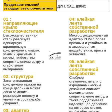
Представительский
ДИН, САЕ, ДЖИС
стандарт
стеклоочистителя
01：
04: клейкая
Направляющее
лента
крыло
собственной
стеклоочистителя
разработки
Высококачественная
Многофункциональный
сталь реализует
адаптер POM с более
одинарную
прочным и устойчивым
шрапнельную
к атмосферным
конструкцию с низким,
воздействиям, прост в
узким и красивым в
установке.
целом, небольшим
05: клейкая
сопротивлением ветру и
лента
стабильным
вытиранием.
собственной
разработки
02: структура
Спойлер
Запатентованная
стеклоочистителя с
конструкция пряжки на
аэродинамическим
конце дворника может
дизайном снижает
легко заменить
максимальное
резиновую полоску и
сопротивление ветру, а
увеличить срок службы
также поддерживает
дворника.
надлежащее давление
на ветровое стекло,
03: адаптер
чтобы обеспечить