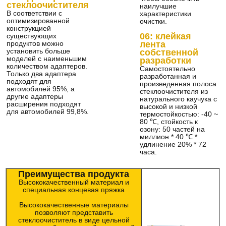
стеклоочистителя
наилучшие
В соответствии с
характеристики
оптимизированной
очистки.
конструкцией
06: клейкая
существующих
продуктов можно
лента
установить больше
собственной
моделей с наименьшим
разработки
количеством адаптеров.
Самостоятельно
Только два адаптера
разработанная и
подходят для
произведенная полоса
автомобилей 95%, а
стеклоочистителя из
другие адаптеры
натурального каучука с
расширения подходят
высокой и низкой
для автомобилей 99,8%.
термостойкостью: -40 ~
80 ℃, стойкость к
озону: 50 частей на
миллион * 40 ℃ *
удлинение 20% * 72
часа.
Преимущества продукта
Высококачественный материал и
специальная концевая пряжка
Высококачественные материалы
позволяют представить
стеклоочиститель в виде цельной