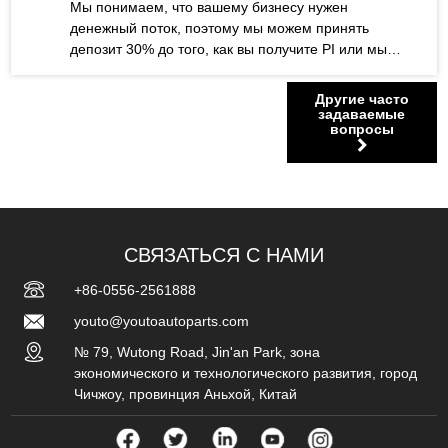
Мы понимаем, что вашему бизнесу нужен
денежный поток, поэтому мы можем принять
депозит 30% до того, как вы получите PI или мы
начнем производство. После получения вашего
депозита мы начинаем подготавливать сырье и
Другие часто
оформлять заказ для выхода на производственную
задаваемые
вопросы
линию. После того, как производство продукта
завершено, вы распределяете остаток 70%. После
оплаты мы забронируем ваш класс и организуем
доставку.
СВЯЗАТЬСЯ С НАМИ
+86-0556-2561888
youto@youtoautoparts.com
№ 79, Wutong Road, Jin'an Park, зона
экономического и технологического развития, город
Чичжоу, провинция Аньхой, Китай